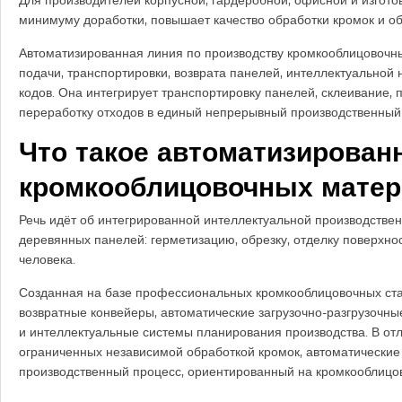
Для производителей корпусной, гардеробной, офисной и изгото
минимуму доработки, повышает качество обработки кромок и об
Автоматизированная линия по производству кромкооблицовочн
подачи, транспортировки, возврата панелей, интеллектуальной
кодов. Она интегрирует транспортировку панелей, склеивание, 
переработку отходов в единый непрерывный производственный 
Что такое автоматизирован
кромкооблицовочных матер
Речь идёт об интегрированной интеллектуальной производствен
деревянных панелей: герметизацию, обрезку, отделку поверхн
человека.
Созданная на базе профессиональных кромкооблицовочных ста
возвратные конвейеры, автоматические загрузочно-разгрузочны
и интеллектуальные системы планирования производства. В от
ограниченных независимой обработкой кромок, автоматические
производственный процесс, ориентированный на кромкооблицов