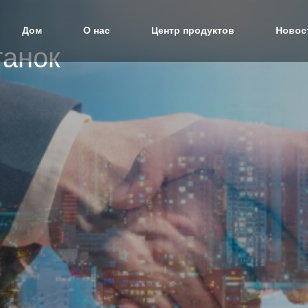
Дом
О нас
Центр продуктов
Новос
танок