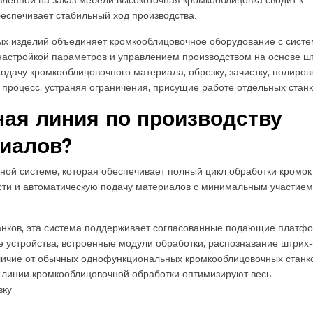
вленной на заказ мебели высокоточная кромкооблицовка сводит к
еспечивает стабильный ход производства.
ых изделий объединяет кромкооблицовочное оборудование с сист
 настройкой параметров и управлением производством на основе ш
подачу кромкооблицовочного материала, обрезку, зачистку, полиров
процесс, устраняя ограничения, присущие работе отдельных станк
ная линия по производству
иалов?
ной системе, которая обеспечивает полный цикл обработки кромок
ости и автоматическую подачу материалов с минимальным участием
нков, эта система поддерживает согласованные подающие платф
е устройства, встроенные модули обработки, распознавание штрих
личие от обычных однофункциональных кромкооблицовочных станко
 линии кромкооблицовочной обработки оптимизируют весь
ку.