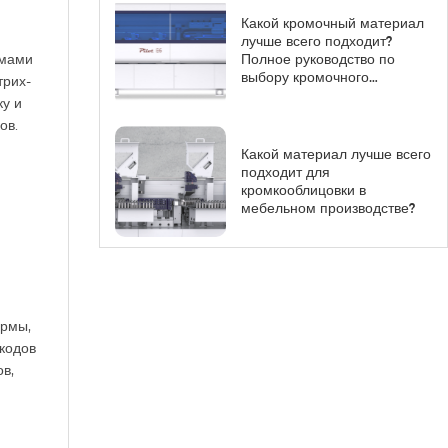
Какой кромочный материал
лучше всего подходит?
Полное руководство по
емами
выбору кромочного
трих-
материала для
ку и
производства современной
ов.
мебели.
Какой материал лучше всего
подходит для
кромкооблицовки в
мебельном производстве?
ормы,
-кодов
в,