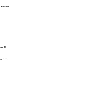
злишки
 для
ьного